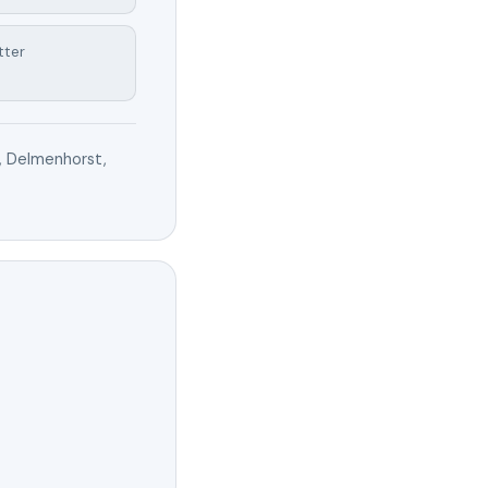
tter
, Delmenhorst,