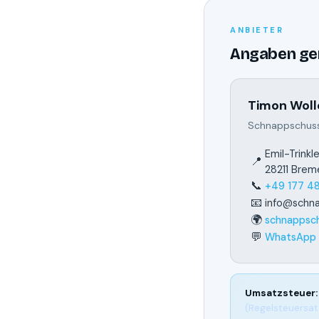
ANBIETER
Angaben ge
Timon Woll
Schnappschuss
Emil-Trinkl
📍
28211 Brem
📞
+49 177 4
📧
info@schn
🌍
schnappsc
💬
WhatsApp d
Umsatzsteuer:
(Regelsteuersat