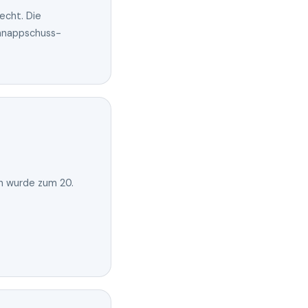
echt. Die
chnappschuss-
n wurde zum 20.