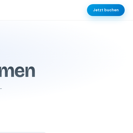
Jetzt buchen
emen
-