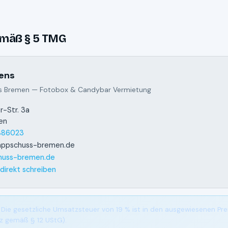
mäß § 5 TMG
ens
 Bremen — Fotobox & Candybar Vermietung
er-Str. 3a
en
886023
appschuss-bremen.de
huss-bremen.de
irekt schreiben
Die gesetzliche Umsatzsteuer von 19 % ist in den ausgewiesenen Pre
z gemäß § 12 UStG).