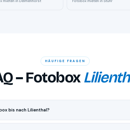
x mieten in Delmenhorst
Fotobox mieten in Stuhr
HÄUFIGE FRAGEN
AQ – Fotobox
Lilienth
obox bis nach Lilienthal?
in unserem kostenlosen Standard-Liefergebiet. Wir bringen die Fotobox
ch dem Event wieder ab — ganz ohne Anfahrtskosten für dich.