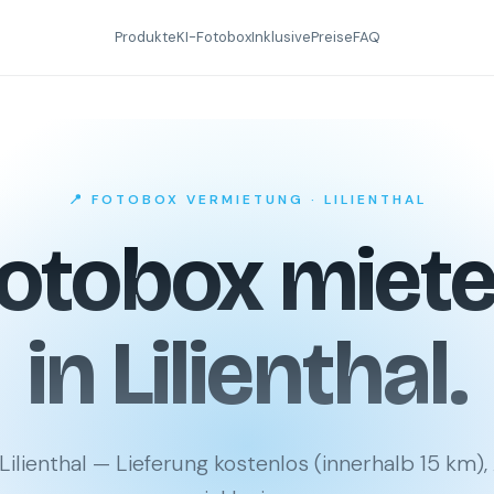
Produkte
KI-Fotobox
Inklusive
Preise
FAQ
📍 FOTOBOX VERMIETUNG · LILIENTHAL
otobox miet
in Lilienthal.
ilienthal — Lieferung kostenlos (innerhalb 15 km)