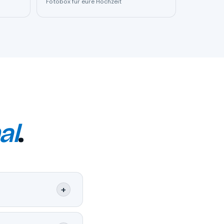
Fotobox für eure Hochzeit
al
.
+
 vor Ort, bauen sie