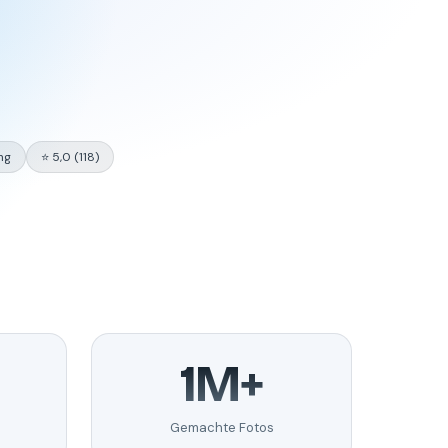
ng
⭐ 5,0 (118)
1M+
Gemachte Fotos