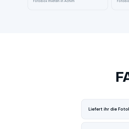
Fotobox mieten in Achim
Fotobo
F
Liefert ihr die Fot
Ja, Lilienthal liegt 
auf und holen sie na