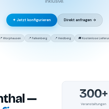
inklusive.
✦ Jetzt konfigurieren
Direkt anfragen →
📍 Worphausen
📍 Falkenberg
📍 Heidberg
🚚 Kostenlose Lieferu
300+
nthal —
Veranstaltungen