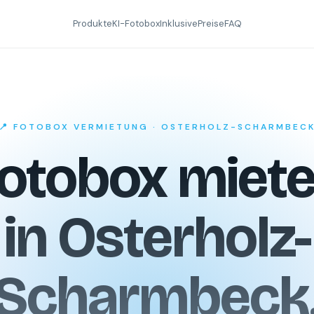
Produkte
KI-Fotobox
Inklusive
Preise
FAQ
📍 FOTOBOX VERMIETUNG · OSTERHOLZ-SCHARMBEC
otobox miet
in Osterholz-
Scharmbeck