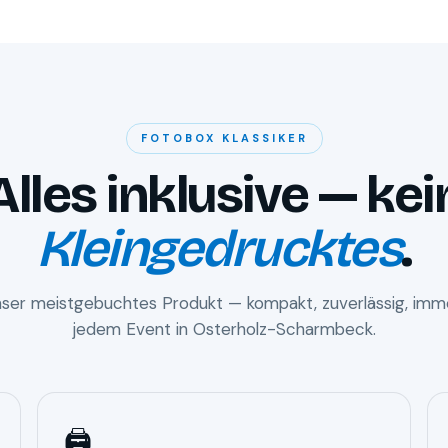
FOTOBOX KLASSIKER
Alles inklusive — kei
Kleingedrucktes
.
unser meistgebuchtes Produkt — kompakt, zuverlässig, imme
jedem Event in Osterholz-Scharmbeck.
🖨️