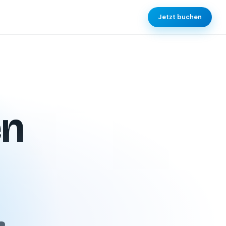
Jetzt buchen
K
en
.