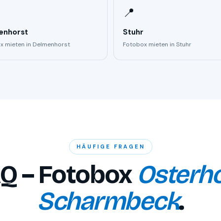
📍
enhorst
Stuhr
x mieten in Delmenhorst
Fotobox mieten in Stuhr
HÄUFIGE FRAGEN
Q – Fotobox
Osterho
Scharmbeck
.