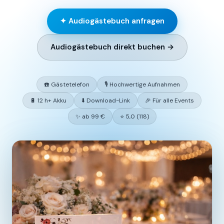
✦ Audiogästebuch anfragen
Audiogästebuch direkt buchen →
☎️ Gästetelefon
🎙️ Hochwertige Aufnahmen
🔋 12 h+ Akku
⬇️ Download-Link
🎉 Für alle Events
✨ ab 99 €
⭐ 5,0 (118)