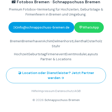
📸 Fotobox Bremen · Schnappschuss Bremen
Premium Fotobox-Vermietung für Hochzeiten, Geburtstage &
Firmenfeiern in Bremen und Umgebung.
✉️
💬
info@schnappschuss-bremen.de
WhatsApp
Bremen
Bremerhaven
Achim
Delmenhorst
Lilienthal
Osterholz
Stuhr
Hochzeit
Geburtstag
Firmenevent
Eventmodule
Layouts
Partner & Locations
🤝 Location oder Dienstleister? Jetzt Partner
werden →
Hilfe
·
Impressum
·
Datenschutz
·
AGB
© 2026
Schnappschuss Bremen