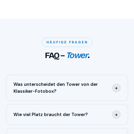
HÄUFIGE FRAGEN
FAQ –
Tower
.
Was unterscheidet den Tower von der
+
Klassiker-Fotobox?
Der Tower ist unsere Premium-Säule mit edlem
Design und großem Display. Er macht optisch mehr
+
Wie viel Platz braucht der Tower?
her, bietet Multilayout (Fotostreifen oder 10×15) und
passt perfekt in moderne, stilvolle Locations.
Für den Tower reichen rund 1,5 × 1,5 Meter plus etwas