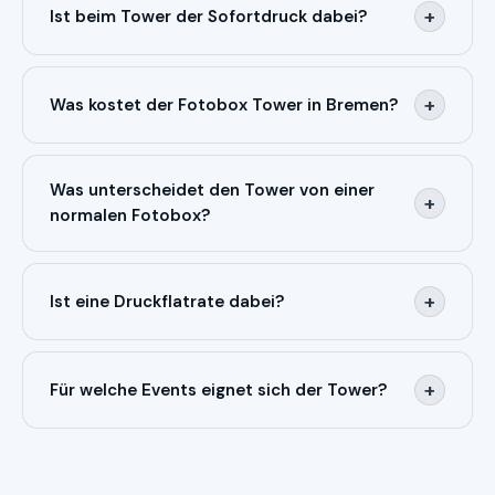
Raum für deine Gäste. Ein normaler Stromanschluss
+
Ist beim Tower der Sofortdruck dabei?
genügt — den Rest, inklusive Aufbau und Abbau,
übernehmen wir.
Ja, unbegrenzte Sofort-Ausdrucke sind inklusive.
Deine Gäste halten ihr Foto in Sekunden in der Hand,
+
Was kostet der Fotobox Tower in Bremen?
und alle Bilder landen zusätzlich in deiner persönlichen
Online-Galerie.
Der Tower ist ab 349 Euro buchbar – inklusive
Lieferung, Aufbau, Profi-Blitzanlage, Requisiten,
Was unterscheidet den Tower von einer
+
Druckflatrate und Sofortdruck. Den genauen Preis
normalen Fotobox?
siehst du im Online-Konfigurator.
Der Tower ist unsere Premium-Variante: edles,
schlankes Säulen-Design, professionelle Blitzanlage in
+
Ist eine Druckflatrate dabei?
Studioqualität und Multilayout – klassische
Fotostreifen oder Fotos im 10x15-Format.
Ja, auf Wunsch drucken deine Gäste unbegrenzt.
Zusätzlich gibt es alle Bilder digital in deiner eigenen
+
Für welche Events eignet sich der Tower?
Online-Galerie.
Für Hochzeit, Geburtstag, Firmenfeier, Abiball oder
Vereinsfest – überall, wo du ein modernes, edles
Highlight möchtest.