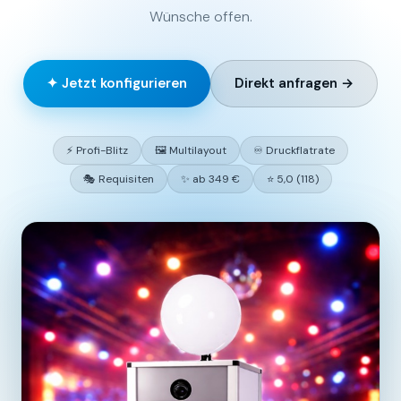
Wünsche offen.
✦ Jetzt konfigurieren
Direkt anfragen →
⚡ Profi-Blitz
🖼️ Multilayout
♾️ Druckflatrate
🎭 Requisiten
✨ ab 349 €
⭐ 5,0 (118)